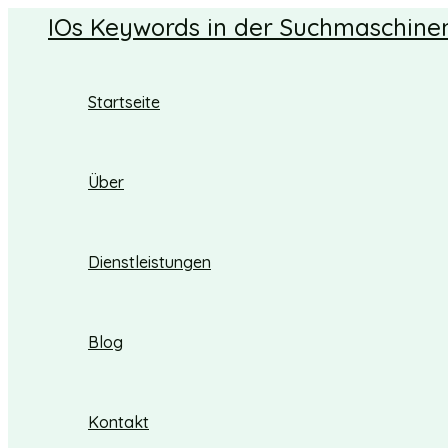
Zum
IOs Keywords in der Suchmaschine
Inhalt
springen
Startseite
Über
Dienstleistungen
Blog
Kontakt