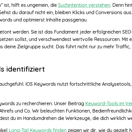
 ist, hilft es ungemein, die
Suchintention verstehen
. Denn hi
Gehst du darauf nicht ein, bleiben Klicks und Conversions aus
eywords und optimierst Inhalte passgenau.
nt werden. Sie ist das Fundament jeder erfolgreichen SEO-St
ansetzen sollst, und verschwendest wertvolle Ressourcen. Mi
was deine Zielgruppe sucht. Das führt nicht nur zu mehr Traffi
identifiziert
chgefühl. IOS Keywords nutzt fortschrittliche Analysetools,
eywords zu recherchieren. Unser Beitrag
Keyword-Tools im Ver
Ahrefs und Co. Wir beleuchten Funktionen, Bedienfreundlichk
dest du im Handumdrehen die Werkzeuge, die dich wirklich we
ikel
Long-Tail Keywords finden
zeigen wir dir, wie du gezielt 